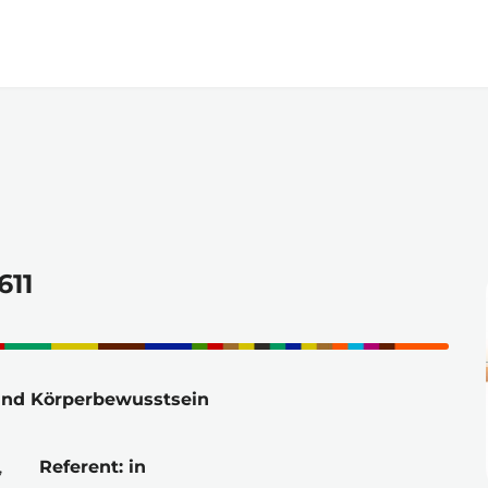
Zum
Hauptinhalt
springen
611
ät und Körperbewusstsein
 
Referent: in 