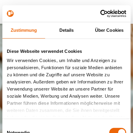
Zum
Hauptinhalt
springen
Zustimmung
Details
Über Cookies
Anmelden
Diese Webseite verwendet Cookies
E-Mail
*
Wir verwenden Cookies, um Inhalte und Anzeigen zu
personalisieren, Funktionen für soziale Medien anbieten
zu können und die Zugriffe auf unsere Website zu
analysieren. Außerdem geben wir Informationen zu Ihrer
Passwort
*
Verwendung unserer Website an unsere Partner für
soziale Medien, Werbung und Analysen weiter. Unsere
Partner führen diese Informationen möglicherweise mit
weiteren Daten zusammen, die Sie ihnen bereitgestellt
haben oder die sie im Rahmen Ihrer Nutzung der Dienste
gesammelt haben.
Einwilligungsauswahl
Notwendig