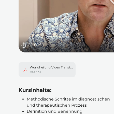
Dauer
00:02:10
Wundheilung Video Transkript.pdf
118.87 KB
In einem neuen Tab öffnen
Kursinhalte:
Methodische Schritte im diagnostischen 
und therapeutischen Prozess
Definition und Benennung 