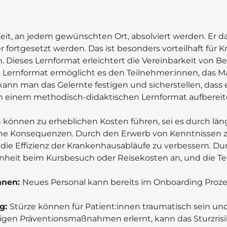
eit, an jedem gewünschten Ort, absolviert werden. Er da
 fortgesetzt werden. Das ist besonders vorteilhaft für K
. Dieses Lernformat erleichtert die Vereinbarkeit von B
s Lernformat ermöglicht es den Teilnehmer:innen, das Mat
 kann man das Gelernte festigen und sicherstellen, dass 
n einem methodisch-didaktischen Lernformat aufbereitet.
n können zu erheblichen Kosten führen, sei es durch län
he Konsequenzen. Durch den Erwerb von Kenntnissen zu
die Effizienz der Krankenhausabläufe zu verbessern. Dur
heit beim Kursbesuch oder Reisekosten an, und die Tei
nnen: 
Neues Personal kann bereits im Onboarding Prozes
g: 
Stürze können für Patient:innen traumatisch sein und 
tigen Präventionsmaßnahmen erlernt, kann das Sturzrisi