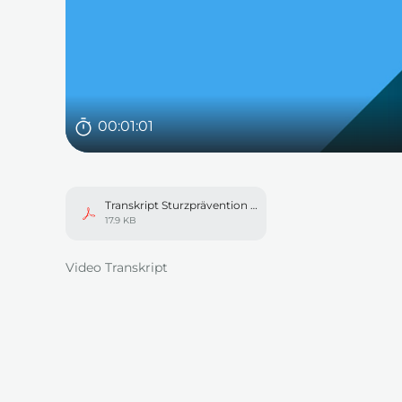
Dauer
00:01:01
Transkript Sturzprävention und Management.pdf
17.9 KB
In einem neuen Tab öffnen
Video Transkript