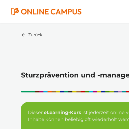
Zurück
Sturzprävention und -manag
Dieser 
eLearning-Kurs
 ist jederzeit onlin
Inhalte können beliebig oft wiederholt wer