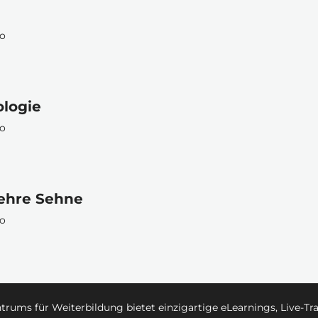
po
logie
po
ehre Sehne
po
ums für Weiterbildung bietet einzigartige eLearnings, Live-Tr