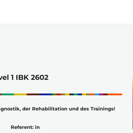
Zum
Hauptinhalt
springen
el 1 IBK 2602
agnostik, der Rehabilitation und des Trainings!
Referent: in 