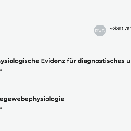
Robert va
ysiologische Evidenz für diagnostisches 
po
degewebephysiologie
po