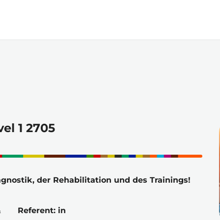
Zum
Hauptinhalt
springen
el 1 2705
agnostik, der Rehabilitation und des Trainings!
 
Referent: in 