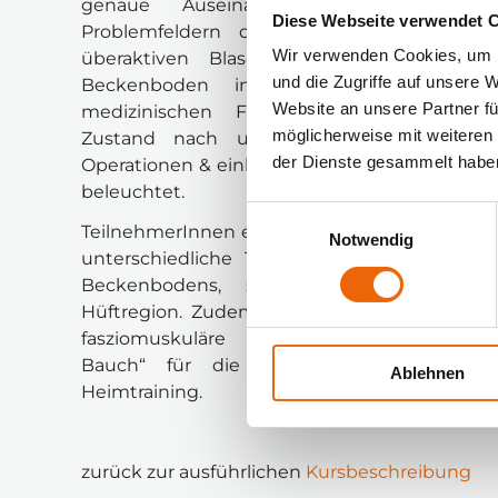
genaue Auseinandersetzung mit den
Diese Webseite verwendet 
Problemfeldern der Belastungsinkontinenz,
Wir verwenden Cookies, um I
überaktiven Blase uä.. Zudem wird der
und die Zugriffe auf unsere 
Beckenboden in den unterschiedlichen
Website an unsere Partner fü
medizinischen Fachbereichen, sowie der
möglicherweise mit weiteren
Zustand nach uro- und gynäkologischen
der Dienste gesammelt habe
Operationen & einhergehenden Beschwerden
beleuchtet.
Einwilligungsauswahl
TeilnehmerInnen erlernen die Befundung und
Notwendig
unterschiedliche Trainingsmöglichkeiten des
Beckenbodens, sowie der Bauch- und
Hüftregion. Zudem haben sie Einblick in die
fasziomuskuläre Struktur „Bein-Becken
Bauch“ für die Einzeltherapie und das
Ablehnen
Heimtraining.
zurück zur ausführlichen 
Kursbeschreibung