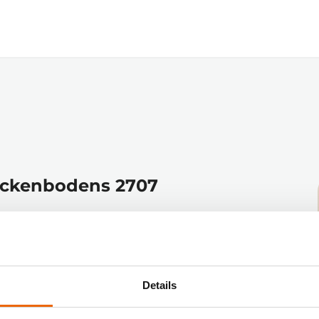
Zum
Hauptinhalt
springen
eckenbodens 2707
tionen im Bereich Becken- Blase-Prostata.
Details
 
Referent: in 