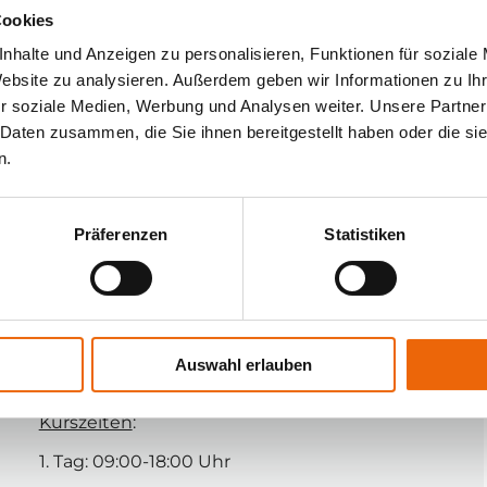
 
Markus Martin, Tina Gossak
Cookies
 
nhalte und Anzeigen zu personalisieren, Funktionen für soziale
 
Zielgruppe 
Website zu analysieren. Außerdem geben wir Informationen zu I
 
r soziale Medien, Werbung und Analysen weiter. Unsere Partner
 
Physiotherapeut:innen, Hebammen, 
 Daten zusammen, die Sie ihnen bereitgestellt haben oder die s
 
Ärzt:innen, Masseur:innen sowie andere im 
n.
 
Präventionsbereich tätige Berufsgruppen bei 
entsprechenden anatomischen 
 
Vorkenntnissen nach Rücksprache
Präferenzen
Statistiken
 
Fortbildungseinheiten
 
 
-
Für den Kurs BM-Balance - Therapie des 
 
Beckenbodens erhalten Sie 28 Einheiten zu je 
Auswahl erlauben
45 Minuten.
Kurszeiten
:
1. Tag: 09:00-18:00 Uhr