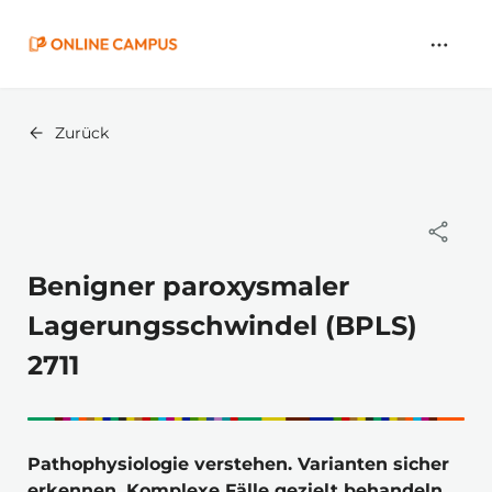
Zum
Hauptinhalt
springen
Zurück
Benigner paroxysmaler
Lagerungsschwindel (BPLS)
2711
Pathophysiologie verstehen. Varianten sicher 
erkennen. Komplexe Fälle gezielt behandeln.