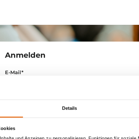
Zum
Hauptinhalt
springen
Anmelden
E-Mail
*
Passwort
*
Details
Cookies
nhalte und Anzeigen zu personalisieren, Funktionen für soziale