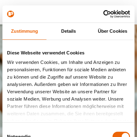
Zum
Hauptinhalt
springen
Zustimmung
Details
Über Cookies
Passwort vergessen?
Diese Webseite verwendet Cookies
Bitte geben Sie Ihre registrierte E-Mail-
Wir verwenden Cookies, um Inhalte und Anzeigen zu
Adresse ein, um Ihr Passwort
personalisieren, Funktionen für soziale Medien anbieten
zurückzusetzen
zu können und die Zugriffe auf unsere Website zu
analysieren. Außerdem geben wir Informationen zu Ihrer
E-Mail
*
Verwendung unserer Website an unsere Partner für
soziale Medien, Werbung und Analysen weiter. Unsere
Partner führen diese Informationen möglicherweise mit
weiteren Daten zusammen, die Sie ihnen bereitgestellt
haben oder die sie im Rahmen Ihrer Nutzung der Dienste
gesammelt haben.
Einwilligungsauswahl
Notwendig